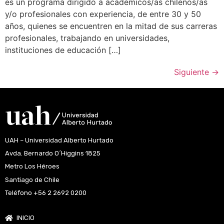
es un programa dirigido a académicos/as chilenos/as
y/o profesionales con experiencia, de entre 30 y 50
años, quienes se encuentren en la mitad de sus carreras
profesionales, trabajando en universidades,
instituciones de educación […]
Siguiente
→
UAH – Universidad Alberto Hurtado
Avda. Bernardo O´Higgins 1825
Metro Los Héroes
Santiago de Chile
Teléfono +56 2 2692 0200
INICIO