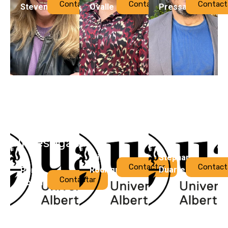
Contactar
Contactar
Contact
Stevenson
Ovalle
Pressaco
Postgrado
EDUTIC
EDUTIC
e
Investigación
Ali
Stephanie
Contactar
Contact
Rodriguez
Duarte
Por
Contactar
Confirmar