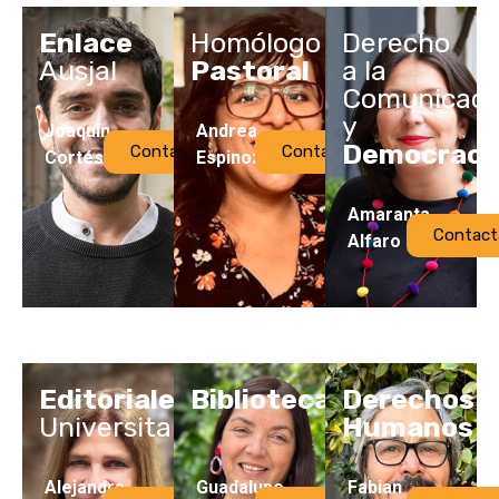
Enlace
Homólogo
Derecho
Ausjal
Pastoral
a la
Comunicaci
y
Joaquín
Andrea
Democraci
Contactar
Contactar
Cortés
Espinoza
Amaranta
Contact
Alfaro
Editoriales
Bibliotecas
Derechos
Universitarias
Humanos
Alejandra
Guadalupe
Fabian