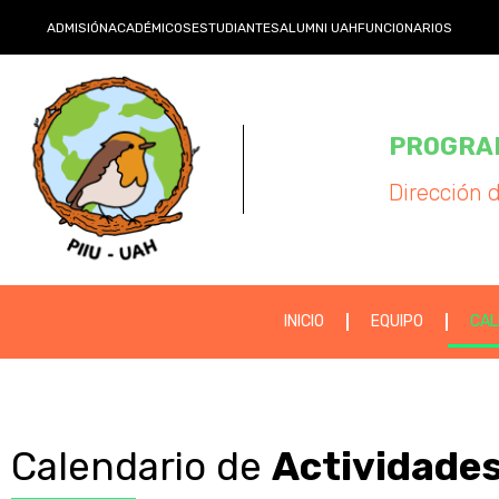
ADMISIÓN
ACADÉMICOS
ESTUDIANTES
ALUMNI UAH
FUNCIONARIOS
PROGRAM
Dirección 
INICIO
EQUIPO
CAL
Calendario de
Actividade